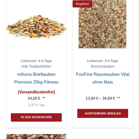
Angebot!
Lieferzeit:
3-4 Tage
Lieferzeit:
3-4 Tage
Alle Taubenfutter
Rassetauben
mifuma Brieftauben
FooFine Rassetauben Vital
Premium 25kg Fitness
ohne Mais
(Versandkostenfrei)
34,20
€
**
13,00
€
–
36,00
€
**
1,37
€
/
kg
Die
AUSFÜHRUNG WÄHLEN
Pro
IN DEN WARENKORB
weis
meh
Var