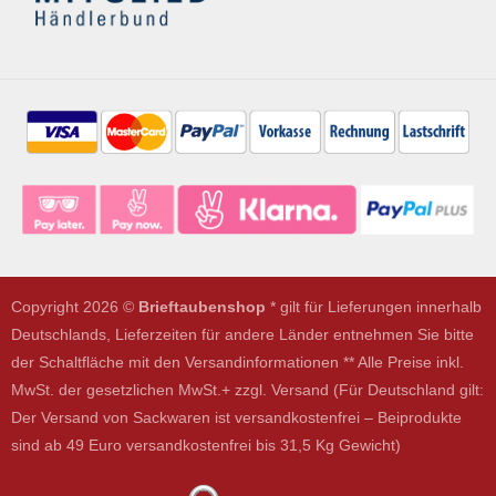
Copyright 2026 ©
Brieftaubenshop
* gilt für Lieferungen innerhalb
Deutschlands, Lieferzeiten für andere Länder entnehmen Sie bitte
der Schaltfläche mit den Versandinformationen ** Alle Preise inkl.
MwSt. der gesetzlichen MwSt.+ zzgl. Versand (Für Deutschland gilt:
Der Versand von Sackwaren ist versandkostenfrei – Beiprodukte
sind ab 49 Euro versandkostenfrei bis 31,5 Kg Gewicht)