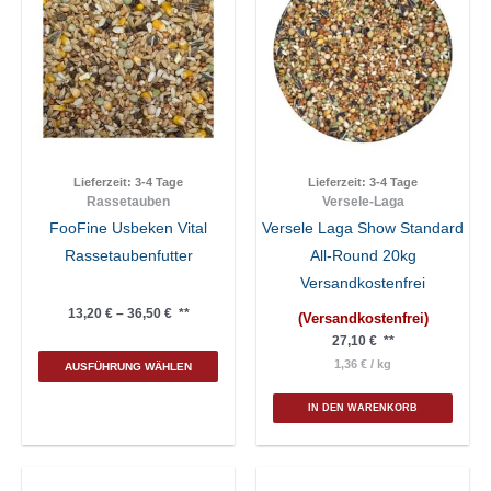
Lieferzeit:
3-4 Tage
Lieferzeit:
3-4 Tage
Rassetauben
Versele-Laga
FooFine Usbeken Vital
Versele Laga Show Standard
Rassetaubenfutter
All-Round 20kg
Versandkostenfrei
13,20
€
–
36,50
€
**
(Versandkostenfrei)
27,10
€
**
Dieses
1,36
€
/
kg
AUSFÜHRUNG WÄHLEN
Produkt
weist
IN DEN WARENKORB
mehrere
Varianten
auf.