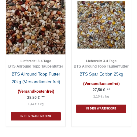
auf.
Die
Opt
kön
auf
der
Pro
gew
Lieferzeit:
3-4 Tage
Lieferzeit:
3-4 Tage
BTS Allround Topp Taubenfutter
BTS Allround Topp Taubenfutter
wer
BTS Allround Topp Futter
BTS Spar Edition 25kg
20kg (Versandkostenfrei)
(Versandkostenfrei)
27,50
€
**
(Versandkostenfrei)
1,10
€
/
kg
28,80
€
**
1,44
€
/
kg
IN DEN WARENKORB
IN DEN WARENKORB