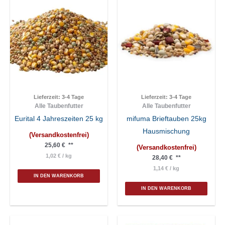
Die
Optionen
können
auf
der
Produktseite
gewählt
werden
Lieferzeit:
3-4 Tage
Lieferzeit:
3-4 Tage
Alle Taubenfutter
Alle Taubenfutter
Eurital 4 Jahreszeiten 25 kg
mifuma Brieftauben 25kg
Hausmischung
(Versandkostenfrei)
25,60
€
**
(Versandkostenfrei)
1,02
€
/
kg
28,40
€
**
1,14
€
/
kg
IN DEN WARENKORB
IN DEN WARENKORB