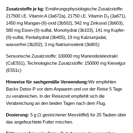
Zusatzstoffe je kg:
Ernährungsphysiologische Zusatzstoffe:
217500 i.E. Vitamin A (3a672a), 21750 i.E. Vitamin D
(3a671),
3
1450 mg Mangan-(II)-oxid (3b502), 942 mg Zinkoxid (3b603),
580 mg Eisen-(II)-sulfat, Monohydrat (3b103), 141 mg Kupfer-
(II)-sulfat, Pentahydrat (3b405), 19 mg Kalziumjodat,
wasserfrei (3b202), 3 mg Natriumselenit (3b801)
Sensorische Zusatzstoffe: 100000 mg Mariendistelextrakt
(CoE551), Technologische Zusatzstoffe: 150000 mg Kieselgur
(E551c)
Hinweise für sachgemäße Verwendung:
Wir empfehlen
Backs Detox-P vor dem Anpaaren und vor der Reise 5 Tage
zu verabreichen. In der Reisezeit empfiehlt sich die
Verabreichung an den beiden Tagen nach dem Flug.
Dosierung:
5 g (1 gestrichener Messlöffel) für 20 Tauben über
das angefeuchtete Futter mischen.