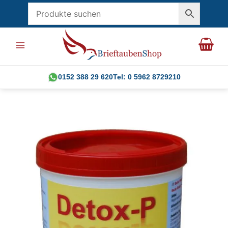
Skip
to
content
0152 388 29 620
Tel: 0 5962 8729210