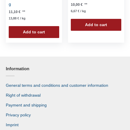
g
10,00
€
**
6,67
€
/
kg
11,10
€
**
13,88
€
/
kg
Add to cart
Add to cart
Information
General terms and conditions and customer information
Right of withdrawal
Payment and shipping
Privacy policy
Imprint