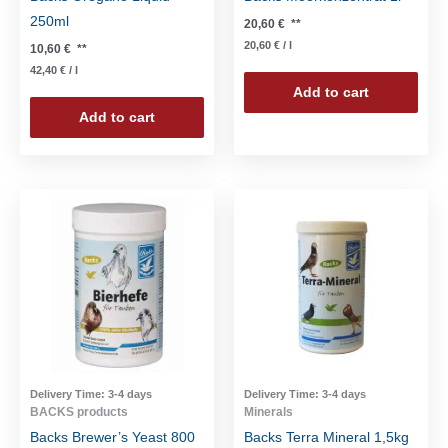
250ml
20,60
€
**
20,60
€
/
l
10,60
€
**
42,40
€
/
l
Add to cart
Add to cart
Delivery Time:
3-4 days
Delivery Time:
3-4 days
BACKS products
Minerals
Backs Brewer’s Yeast 800
Backs Terra Mineral 1,5kg