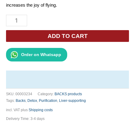
increases the joy of flying.
Backs
Detox-
P
ADD TO CART
500g
quantity
Order on Whatsapp
SKU:
00003234
Category:
BACKS products
Tags:
Backs
,
Detox
,
Purification
,
Liver-supporting
incl. VAT
plus
Shipping costs
Delivery Time:
3-4 days