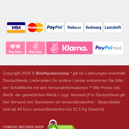
Copyright 2026 ©
Brieftaubenshop
* gilt für Lieferungen innerhalb
Deutschlands, Lieferzeiten für andere Länder entnehmen Sie bitte
der Schaltfläche mit den Versandinformationen ** Alle Preise inkl.
MwSt. der gesetzlichen MwSt.+ zzgl. Versand (Für Deutschland gilt:
Der Versand von Sackwaren ist versandkostenfrei – Beiprodukte
sind ab 49 Euro versandkostenfrei bis 31,5 Kg Gewicht)
COMODO SECURED SHOP