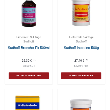
Lieferzeit:
3-4 Tage
Lieferzeit:
3-4 Tage
Sudhoff
Sudhoff
Sudhoff Broncho-Fit 500ml
Sudhoff Intestino 500g
29,30
€
**
27,40
€
**
58,60
€
/
l
54,80
€
/
kg
IN DEN WARENKORB
IN DEN WARENKORB