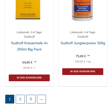
Lieferzeit:
3-4 Tage
Lieferzeit:
3-4 Tage
Sudhoff
Sudhoff
Sudhoff Kräuterhefe 4x
Sudhoff Jungtierpulver 500g
250ml Big Pack
75,00
€
**
150,00
€
/
kg
54,00
€
**
54,00
€
/
l
IN DEN WARENKORB
IN DEN WARENKORB
1
2
3
→