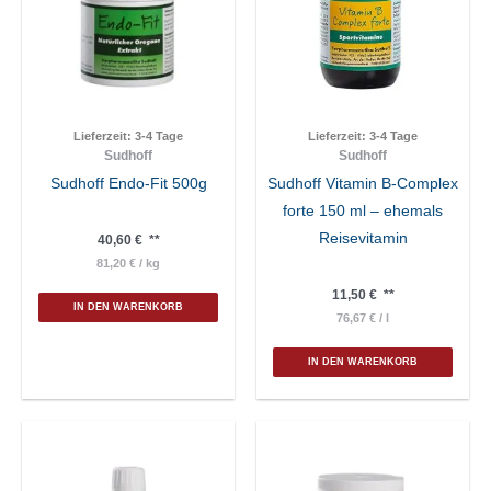
Lieferzeit:
3-4 Tage
Lieferzeit:
3-4 Tage
Sudhoff
Sudhoff
Sudhoff Endo-Fit 500g
Sudhoff Vitamin B-Complex
forte 150 ml – ehemals
Reisevitamin
40,60
€
**
81,20
€
/
kg
11,50
€
**
IN DEN WARENKORB
76,67
€
/
l
IN DEN WARENKORB