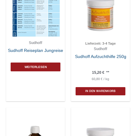
Sudhoff
Lieferzeit:
3-4 Tage
Sudhoff
Sudhoff Reiseplan Jungreise
Sudhoff Aufzuchthilfe 250g
WEITERLESEN
15,20
€
**
60,80
€
/
kg
IN DEN WARENKORB