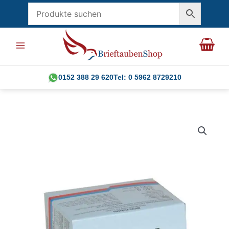
Zum
Inhalt
springen
0152 388 29 620
Tel: 0 5962 8729210