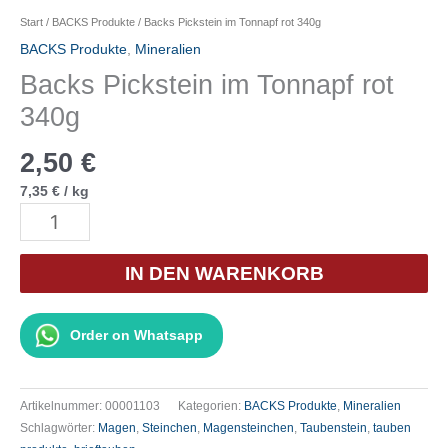
Start
/
BACKS Produkte
/ Backs Pickstein im Tonnapf rot 340g
BACKS Produkte
,
Mineralien
Backs Pickstein im Tonnapf rot
340g
2,50
€
7,35
€
/
kg
Backs
Pickstein
im
IN DEN WARENKORB
Tonnapf
rot
Order on Whatsapp
340g
Menge
Artikelnummer:
00001103
Kategorien:
BACKS Produkte
,
Mineralien
Schlagwörter:
Magen
,
Steinchen
,
Magensteinchen
,
Taubenstein
,
tauben