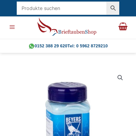
Zum
Inhalt
springen
0152 388 29 620
Tel: 0 5962 8729210