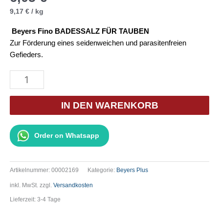
9,17
€
/
kg
Beyers Fino BADESSALZ FÜR TAUBEN
Zur Förderung eines seidenweichen und parasitenfreien
Gefieders.
Beyers
Fino
660g
IN DEN WARENKORB
Menge
Order on Whatsapp
Artikelnummer:
00002169
Kategorie:
Beyers Plus
inkl. MwSt.
zzgl.
Versandkosten
Lieferzeit:
3-4 Tage