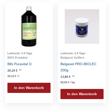
Lieferzeit:
3-4 Tage
Lieferzeit:
3-4 Tage
BIFS Produkte
Belgavet Seiffert
Bifs Puravital 1l
Belgavet PRO-BIOLEC
200g
20,10
€
**
20,10
€
/
l
13,80
€
**
69,00
€
/
kg
In den Warenkorb
In den Warenkorb