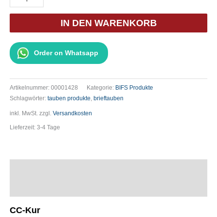
CC-
Kur
IN DEN WARENKORB
50
ml
Order on Whatsapp
Menge
Artikelnummer:
00001428
Kategorie:
BIFS Produkte
Schlagwörter:
tauben produkte
,
brieftauben
inkl. MwSt.
zzgl.
Versandkosten
Lieferzeit:
3-4 Tage
Beschreibung
Zusätzliche Informationen
CC-Kur