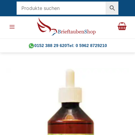
Zum
Inhalt
springen
0152 388 29 620
Tel: 0 5962 8729210