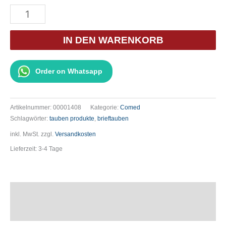
Comed
Lisocur
Augentropfen
IN DEN WARENKORB
30
ml
Order on Whatsapp
Menge
Artikelnummer:
00001408
Kategorie:
Comed
Schlagwörter:
tauben produkte
,
brieftauben
inkl. MwSt.
zzgl.
Versandkosten
Lieferzeit:
3-4 Tage
Beschreibung
Zusätzliche Informationen