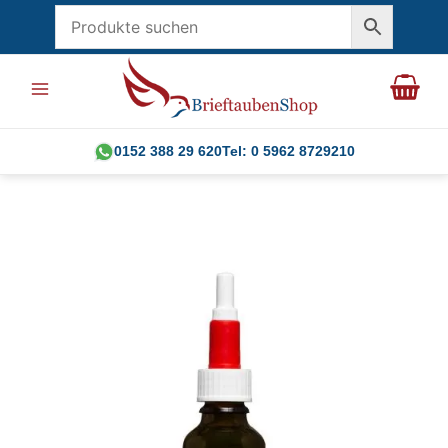
Zum
Inhalt
springen
0152 388 29 620
Tel: 0 5962 8729210