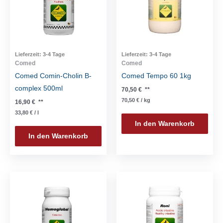
Lieferzeit:
3-4 Tage
Lieferzeit:
3-4 Tage
Comed
Comed
Comed Comin-Cholin B-
Comed Tempo 60 1kg
complex 500ml
70,50
€
**
70,50
€
/
kg
16,90
€
**
33,80
€
/
l
In den Warenkorb
In den Warenkorb