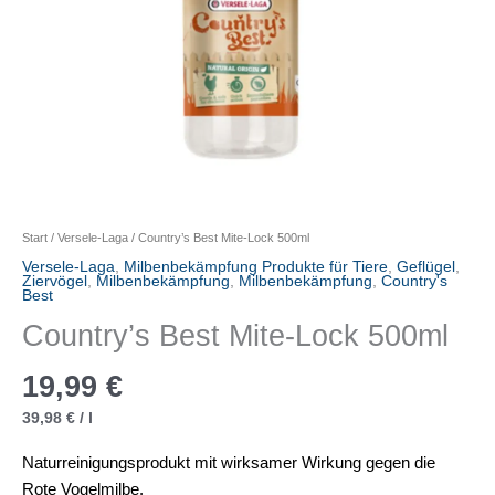
Start
/
Versele-Laga
/ Country’s Best Mite-Lock 500ml
Versele-Laga
,
Milbenbekämpfung Produkte für Tiere
,
Geflügel
,
Ziervögel
,
Milbenbekämpfung
,
Milbenbekämpfung
,
Country's
Best
Country’s Best Mite-Lock 500ml
19,99
€
39,98
€
/
l
Naturreinigungsprodukt mit wirksamer Wirkung gegen die
Rote Vogelmilbe.