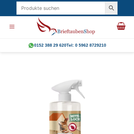
Zum
Inhalt
springen
0152 388 29 620
Tel: 0 5962 8729210