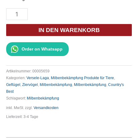
Country's
Best
Mite-
IN DEN WARENKORB
Lock
500ml
Order on Whatsapp
Menge
Artikelnummer:
00005659
Kategorien:
Versele-Laga
,
Milbenbekämpfung Produkte für Tiere
,
Geflügel
,
Ziervögel
,
Milbenbekämpfung
,
Milbenbekämpfung
,
Country's
Best
Schlagwort:
Milbenbekämpfung
inkl. MwSt.
zzgl.
Versandkosten
Lieferzeit:
3-4 Tage