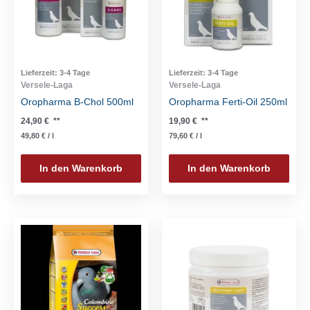
Lieferzeit:
3-4 Tage
Lieferzeit:
3-4 Tage
Versele-Laga
Versele-Laga
Oropharma B-Chol 500ml
Oropharma Ferti-Oil 250ml
24,90
€
**
19,90
€
**
49,80
€
/
l
79,60
€
/
l
In den Warenkorb
In den Warenkorb