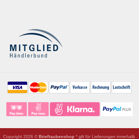
Copyright 2026 ©
Brieftaubenshop
* gilt für Lieferungen innerhalb