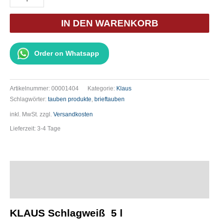
Schlagweiß
5
IN DEN WARENKORB
l
Menge
Order on Whatsapp
Artikelnummer:
00001404
Kategorie:
Klaus
Schlagwörter:
tauben produkte
,
brieftauben
inkl. MwSt.
zzgl.
Versandkosten
Lieferzeit:
3-4 Tage
Beschreibung
Zusätzliche Informationen
KLAUS Schlagweiß 5 l