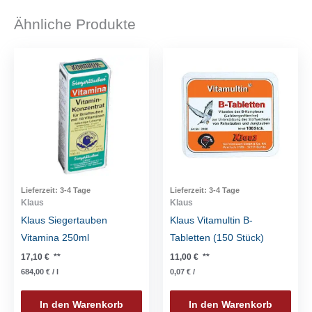
Ähnliche Produkte
Lieferzeit:
3-4 Tage
Lieferzeit:
3-4 Tage
Klaus
Klaus
Klaus Siegertauben
Klaus Vitamultin B-
Vitamina 250ml
Tabletten (150 Stück)
17,10
€
**
11,00
€
**
684,00
€
/
l
0,07
€
/
In den Warenkorb
In den Warenkorb