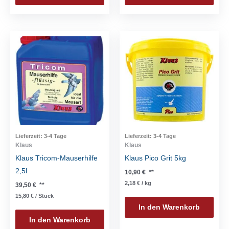
Lieferzeit:
3-4 Tage
Lieferzeit:
3-4 Tage
Klaus
Klaus
Klaus Tricom-Mauserhilfe
Klaus Pico Grit 5kg
2,5l
10,90
€
**
2,18
€
/
kg
39,50
€
**
15,80
€
/
Stück
In den Warenkorb
In den Warenkorb