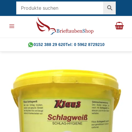
Zum
Inhalt
springen
0152 388 29 620
Tel: 0 5962 8729210