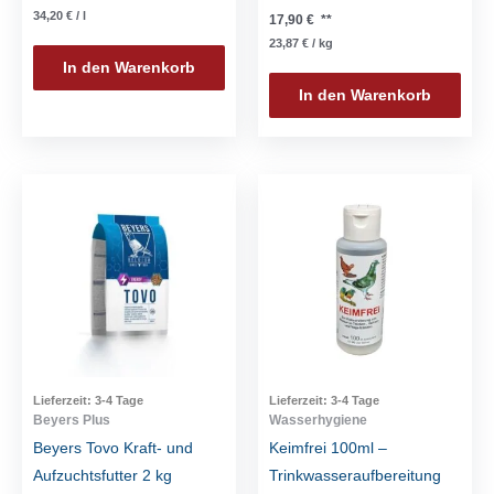
34,20
€
/
l
17,90
€
**
23,87
€
/
kg
In den Warenkorb
In den Warenkorb
Lieferzeit:
3-4 Tage
Lieferzeit:
3-4 Tage
Beyers Plus
Wasserhygiene
Beyers Tovo Kraft- und
Keimfrei 100ml –
Aufzuchtsfutter 2 kg
Trinkwasseraufbereitung