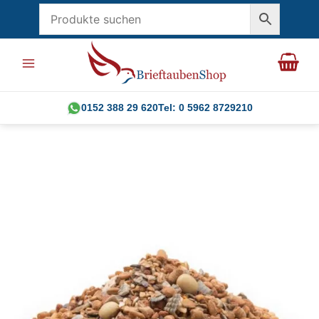
Zum
Inhalt
springen
0152 388 29 620
Tel: 0 5962 8729210