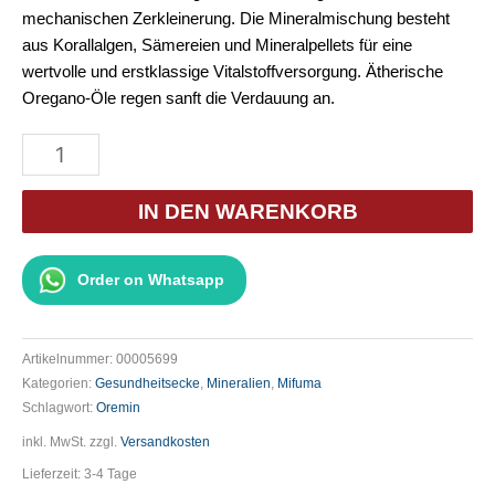
mechanischen Zerkleinerung. Die Mineralmischung besteht
aus Korallalgen, Sämereien und Mineralpellets für eine
wertvolle und erstklassige Vitalstoffversorgung. Ätherische
Oregano-Öle regen sanft die Verdauung an.
Mifuma
Oremin
10l
IN DEN WARENKORB
Menge
Order on Whatsapp
Artikelnummer:
00005699
Kategorien:
Gesundheitsecke
,
Mineralien
,
Mifuma
Schlagwort:
Oremin
inkl. MwSt.
zzgl.
Versandkosten
Lieferzeit:
3-4 Tage