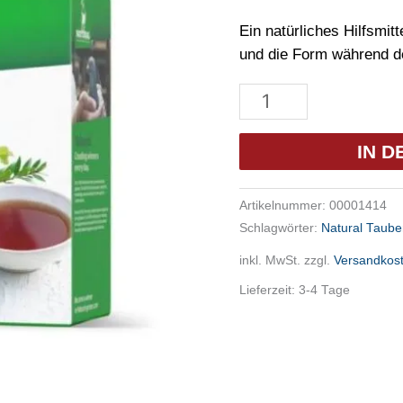
Ein natürliches Hilfsmit
und die Form während de
Natural
Tee
300g
IN 
Menge
Artikelnummer:
00001414
Schlagwörter:
Natural Taube
inkl. MwSt.
zzgl.
Versandkos
Lieferzeit:
3-4 Tage