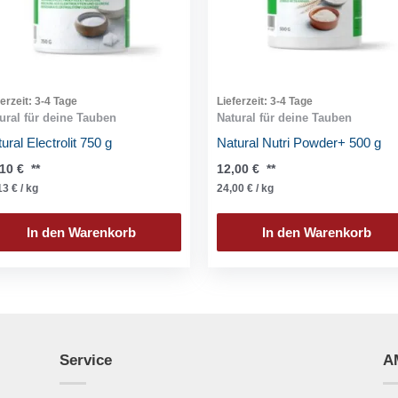
ferzeit:
3-4 Tage
Lieferzeit:
3-4 Tage
ural für deine Tauben
Natural für deine Tauben
ural Electrolit 750 g
Natural Nutri Powder+ 500 g
,10
€
**
12,00
€
**
13
€
/
kg
24,00
€
/
kg
In den Warenkorb
In den Warenkorb
Service
A