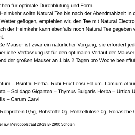
eichen für optimale Durchblutung und Form.
eimkehr sollte Natural Tee bis nach der Abendmahlzeit in 
Wetter geflogen, empfehlen wir, den Tee mit Natural Electro
ch der Heimkehr kann ebenfalls noch Natural Tee gegeben w
t.
 Mauser ist zwar ein natürlicher Vorgang, sie erfordert j
erliche Verfassung ist für den optimalen Verlauf der Mause
end der großen Mauser an 1 bis 2 Tagen pro Woche beeinflu
um – Bsinthii Herba- Rubi Fructicosi Folium- Lamium Album
ata – Solidago Gigantea – Thymus Bulgaris Herba – Urtica U
alis – Carum Carvi
 Rohprotein 0,5g, Rohstoffe 0g, Rohzellulose 0g, Rohasche 
n.v.,Metropoolstraat 28-29,B- 2900 Schoten