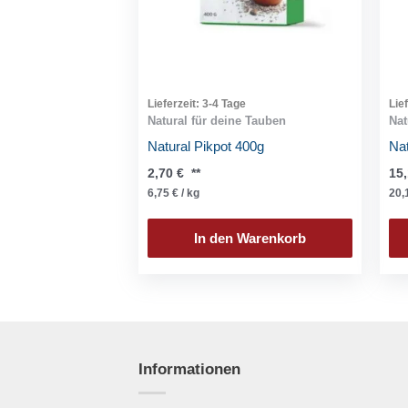
Lieferzeit:
3-4 Tage
Lie
Natural für deine Tauben
Nat
Natural Pikpot 400g
Nat
2,70
€
**
15
6,75
€
/
kg
20,
In den Warenkorb
Informationen