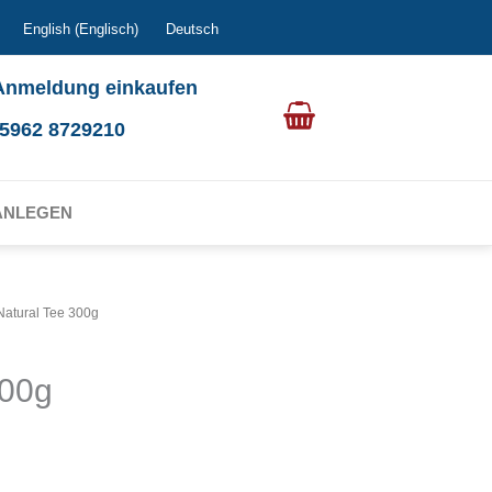
English
(
Englisch
)
Deutsch
Anmeldung einkaufen
0 5962 8729210
ANLEGEN
Natural Tee 300g
300g