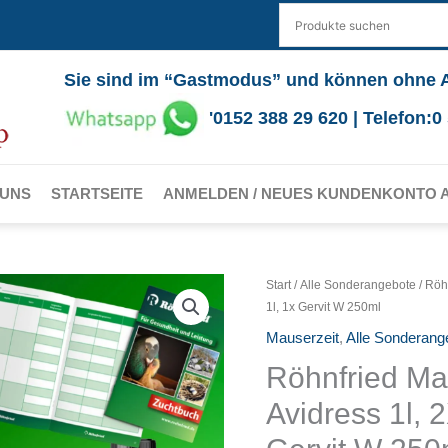
Sie sind im “Gastmodus” und können ohne 
'0152 388 29 620 | Telefon:
 UNS
STARTSEITE
ANMELDEN / NEUES KUNDENKONTO 
Start
/
Alle Sonderangebote
/ Röh
1l, 1x Gervit W 250ml
Mauserzeit
,
Alle Sonderang
Röhnfried Ma
Avidress 1l, 