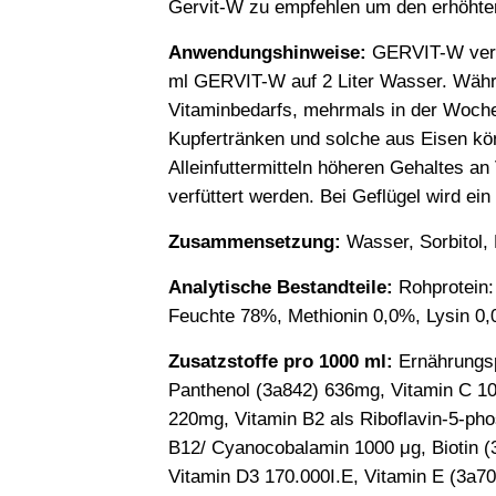
Gervit-W zu empfehlen um den erhöhte
Anwendungshinweise:
GERVIT-W vera
ml GERVIT-W auf 2 Liter Wasser. Währ
Vitaminbedarfs, mehrmals in der Woch
Kupfertränken und solche aus Eisen kön
Alleinfuttermitteln höheren Gehaltes a
verfüttert werden. Bei Geflügel wird ei
Zusammensetzung:
Wasser, Sorbitol,
Analytische Bestandteile:
Rohprotein:
Feuchte 78%, Methionin 0,0%, Lysin 0
Zusatzstoffe pro 1000 ml:
Ernährungsp
Panthenol (3a842) 636mg, Vitamin C 10
220mg, Vitamin B2 als Riboflavin-5-ph
B12/ Cyanocobalamin 1000 μg, Biotin (3
Vitamin D3 170.000I.E, Vitamin E (3a7