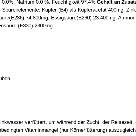
 0,0%, Natrium 0,0 %, Feuchtigkeit 97,4%
Gehalt an Zusat
: Spurenelemente: Kupfer (E4) als Kupferacetat 400mg, Zink
nsäure(E236) 74.800mg, Essigsäure(E260) 23.400mg, Ammo
onensäure (E330) 2300mg
auben
inkwasser verfüttert, um während der Zucht, der Reisezeit, 
sbedingten Vitaminmangel (nur Körnerfütterung) auszugleich