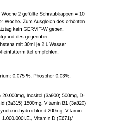
r Woche 2 gefüllte Schraubkappen = 10
er Woche. Zum Ausgleich des erhöhten
atztag kein GERVIT-W geben.
Aufgrund des gegenüber
chstens mit 30ml je 2 L Wasser
leinfuttermittel empfohlen.
trium: 0,075 %, Phosphor 0,03%,
) 20.000mg, Inositol (3a900) 500mg, D-
id (3a315) 1500mg, Vitamin B1 (3a820)
yridoxin-hydrochlorid 200mg, Vitamin
 1.000.000I.E., Vitamin D (E671)/