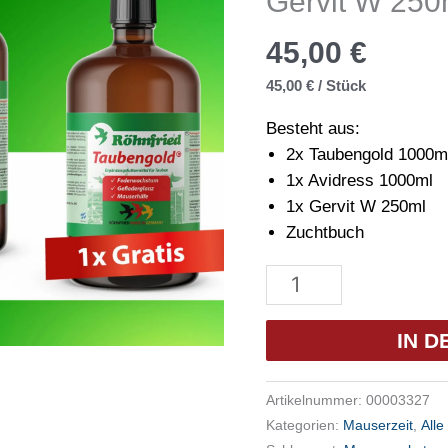
Gervit W 250
45,00
€
45,00
€
/
Stück
Besteht aus:
2x Taubengold 1000m
1x Avidress 1000ml
1x Gervit W 250ml
Zuchtbuch
Röhnfried
Mauserpaket
-
IN 
1x
Avidress
Artikelnummer:
00003327
1l,
Kategorien:
Mauserzeit
,
All
2X