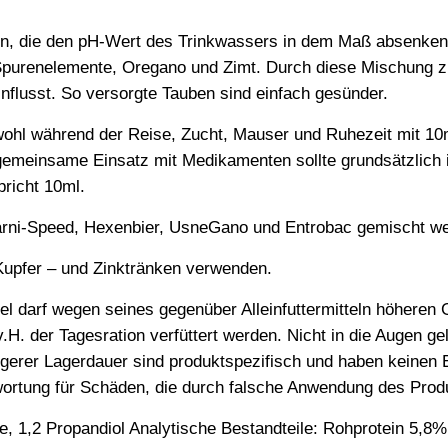
ren, die den pH-Wert des Trinkwassers in dem Maß absenken,
 Spurenelemente, Oregano und Zimt. Durch diese Mischung 
influsst. So versorgte Tauben sind einfach gesünder.
hl während der Reise, Zucht, Mauser und Ruhezeit mit 10ml 
gemeinsame Einsatz mit Medikamenten sollte grundsätzlich i
richt 10ml.
arni-Speed, Hexenbier, UsneGano und Entrobac gemischt w
 Kupfer – und Zinktränken verwenden.
el darf wegen seines gegenüber Alleinfuttermitteln höheren
v.H. der Tagesration verfüttert werden. Nicht in die Augen g
erer Lagerdauer sind produktspezifisch und haben keinen Ei
wortung für Schäden, die durch falsche Anwendung des Prod
, 1,2 Propandiol Analytische Bestandteile: Rohprotein 5,8%