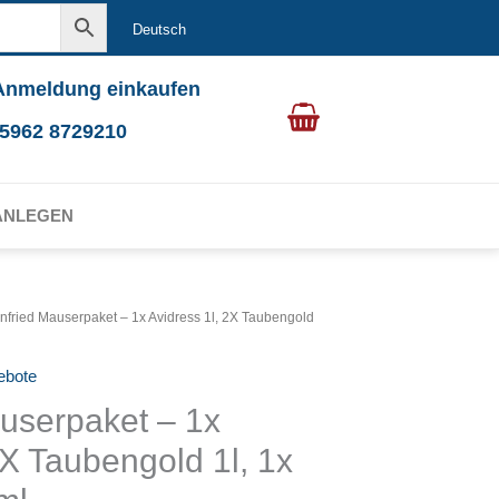
Deutsch
Anmeldung einkaufen
0 5962 8729210
ANLEGEN
nfried Mauserpaket – 1x Avidress 1l, 2X Taubengold
ebote
userpaket – 1x
2X Taubengold 1l, 1x