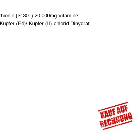
hionin (3c301) 20.000mg Vitamine:
pfer (E4)/ Kupfer (II)-chlorid Dihydrat