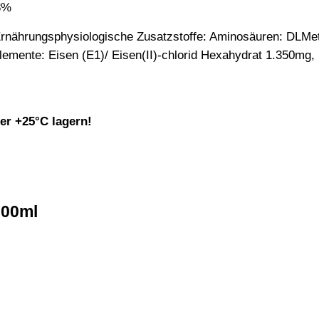
8%
rnährungsphysiologische Zusatzstoffe: Aminosäuren: DLMet
mente: Eisen (E1)/ Eisen(II)-chlorid Hexahydrat 1.350mg, Ku
er +25°C lagern!
1000ml