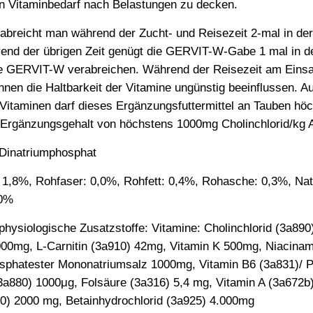
n Vitaminbedarf nach Belastungen zu decken.
breicht man während der Zucht- und Reisezeit 2-mal in de
end der übrigen Zeit genügt die GERVIT-W-Gabe 1 mal in d
e GERVIT-W verabreichen. Während der Reisezeit am Eins
nen die Haltbarkeit der Vitamine ungünstig beeinflussen. 
n Vitaminen darf dieses Ergänzungsfuttermittel an Tauben hö
n Ergänzungsgehalt von höchstens 1000mg Cholinchlorid/kg Al
 Dinatriumphosphat
 1,8%, Rohfaser: 0,0%, Rohfett: 0,4%, Rohasche: 0,3%, Na
,0%
hysiologische Zusatzstoffe: Vitamine: Cholinchlorid (3a890
00mg, L-Carnitin (3a910) 42mg, Vitamin K 500mg, Niacinam
osphatester Mononatriumsalz 1000mg, Vitamin B6 (3a831)/ P
a880) 1000μg, Folsäure (3a316) 5,4 mg, Vitamin A (3a672b)
00) 2000 mg, Betainhydrochlorid (3a925) 4.000mg