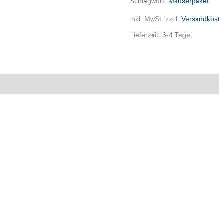
Schlagwort:
Mauserpaket
Taubengold
inkl. MwSt.
zzgl.
Versandkos
1l,
Lieferzeit:
3-4 Tage
1x
Gervit
W
250ml
n
Menge