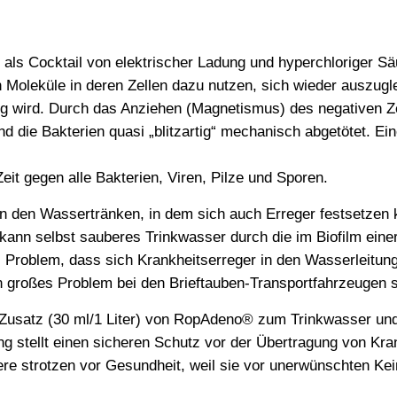
ls Cocktail von elektrischer Ladung und hyperchloriger Sä
 Moleküle in deren Zellen dazu nutzen, sich wieder auszugle
sig wird. Durch das Anziehen (Magnetismus) des negativen Ze
nd die Bakterien quasi „blitzartig“ mechanisch abgetötet. E
it gegen alle Bakterien, Viren, Pilze und Sporen.
in den Wassertränken, in dem sich auch Erreger festsetzen
kann selbst sauberes Trinkwasser durch die im Biofilm eine
 Problem, dass sich Krankheitserreger in den Wasserleitun
n großes Problem bei den Brieftauben-Transportfahrzeugen s
Zusatz (30 ml/1 Liter) von RopAdeno® zum Trinkwasser und 
ng stellt einen sicheren Schutz vor der Übertragung von Kra
iere strotzen vor Gesundheit, weil sie vor unerwünschten Ke