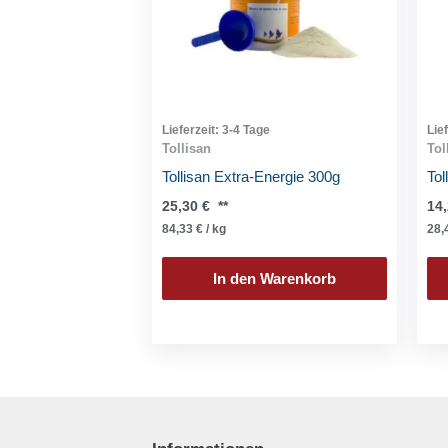
Lieferzeit:
3-4 Tage
Lie
Tollisan
Tol
Tollisan Extra-Energie 300g
Tol
25,30
€
**
14
84,33
€
/
kg
28,
In den Warenkorb