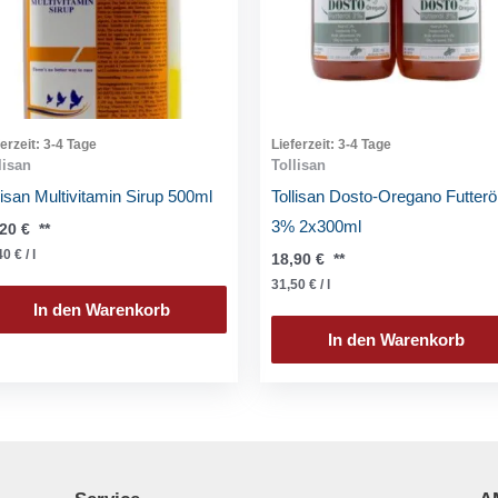
ferzeit:
3-4 Tage
Lieferzeit:
3-4 Tage
lisan
Tollisan
lisan Multivitamin Sirup 500ml
Tollisan Dosto-Oregano Futterö
3% 2x300ml
,20
€
**
40
€
/
l
18,90
€
**
31,50
€
/
l
In den Warenkorb
In den Warenkorb