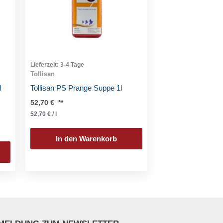
Lieferzeit:
3-4 Tage
Tollisan
l
Tollisan PS Prange Suppe 1l
52,70
€
**
52,70
€
/
l
In den Warenkorb