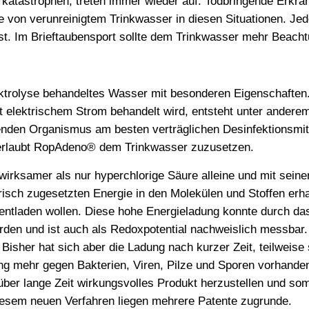
rkatastrophen, treten immer wieder auf. Todbringende Erkran
ge von verunreinigtem Trinkwasser in diesen Situationen. Jed
ist. Im Brieftaubensport sollte dem Trinkwasser mehr Beach
ktrolyse behandeltes Wasser mit besonderen Eigenschaften
 elektrischem Strom behandelt wird, entsteht unter anderem
ebenden Organismus am besten verträglichen Desinfektionsmit
s erlaubt RopAdeno® dem Trinkwasser zuzusetzen.
irksamer als nur hyperchlorige Säure alleine und mit seine
ktrisch zugesetzten Energie in den Molekülen und Stoffen erha
entladen wollen. Diese hohe Energieladung konnte durch da
erden und ist auch als Redoxpotential nachweislich messbar
 Bisher hat sich aber die Ladung nach kurzer Zeit, teilweis
ung mehr gegen Bakterien, Viren, Pilze und Sporen vorhand
 über lange Zeit wirkungsvolles Produkt herzustellen und som
iesem neuen Verfahren liegen mehrere Patente zugrunde.