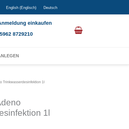
English
(
Englisch
)
Deutsch
Anmeldung einkaufen
0 5962 8729210
ANLEGEN
o Trinkwasserdesinfektion 1l
Adeno
sinfektion 1l