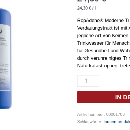
24,30
€
/
l
RopAdeno® Moderne Tri
Verdauungstrakt ist mit A
jegliche Art von Keimen
Trinkwasser für Mensch 
für Gesundheit und Woh
durch verunreinigtes Tr
Naturkatastrophen, tret
Tollisan
RopAdeno
Trinkwasserdesinfektion
IN 
1l
Menge
Artikelnummer:
00001703
Schlagwörter:
tauben produk