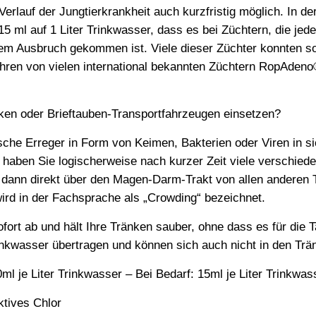
rlauf der Jungtierkrankheit auch kurzfristig möglich. In der
15 ml auf 1 Liter Trinkwasser, dass es bei Züchtern, die jed
em Ausbruch gekommen ist. Viele dieser Züchter konnten so
 Jahren von vielen international bekannten Züchtern RopAden
n oder Brieftauben-Transportfahrzeugen einsetzen?
ische Erreger in Form von Keimen, Bakterien oder Viren in 
aben Sie logischerweise nach kurzer Zeit viele verschiede
d dann direkt über den Magen-Darm-Trakt von allen andere
ird in der Fachsprache als „Crowding“ bezeichnet.
rt ab und hält Ihre Tränken sauber, ohne dass es für die Ta
nkwasser übertragen und können sich auch nicht in den Trä
ml je Liter Trinkwasser – Bei Bedarf: 15ml je Liter Trinkwas
tives Chlor