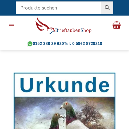
Zum
Inhalt
springen
0152 388 29 620
Tel: 0 5962 8729210