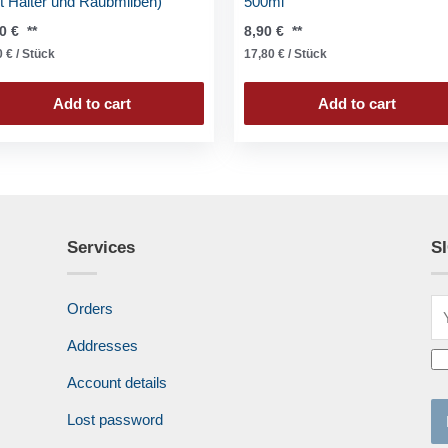
t Halter und Raubmilben)
500ml
00
€
**
8,90
€
**
0
€
/
Stück
17,80
€
/
Stück
Add to cart
Add to cart
Services
S
Orders
Addresses
Account details
Lost password