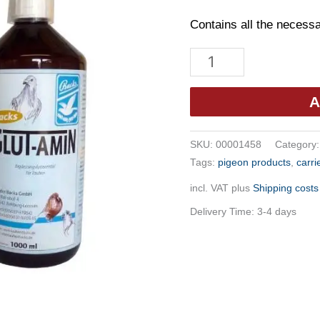
Contains all the necess
Backs
Glut-
Amin
A
1l
quantity
SKU:
00001458
Category
Tags:
pigeon products
,
carri
incl. VAT
plus
Shipping costs
Delivery Time:
3-4 days