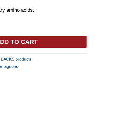
ary amino acids.
DD TO CART
:
BACKS products
er pigeons