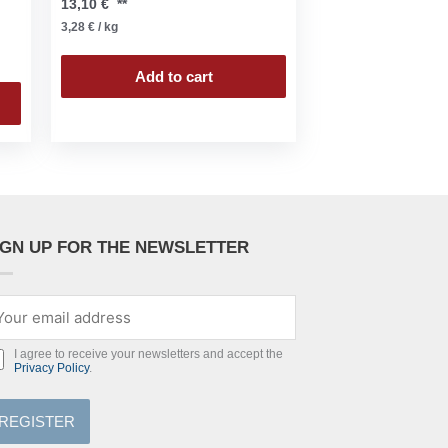
13,10
€
**
3,28
€
/
kg
Add to cart
IGN UP FOR THE NEWSLETTER
I agree to receive your newsletters and accept the
Privacy Policy
.