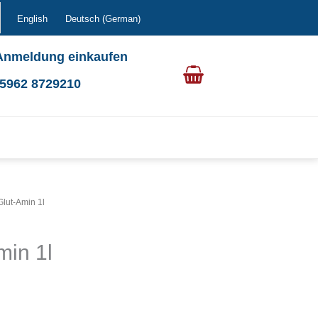
English
Deutsch
(
German
)
Anmeldung einkaufen
0 5962 8729210
Glut-Amin 1l
min 1l