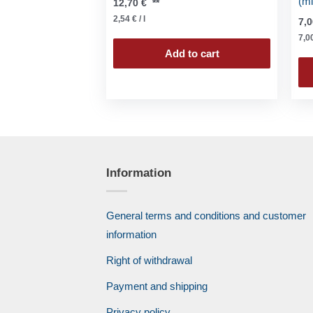
(mi
12,70
€
**
2,54
€
/
l
7,
7,0
Add to cart
Information
General terms and conditions and customer
information
Right of withdrawal
Payment and shipping
Privacy policy