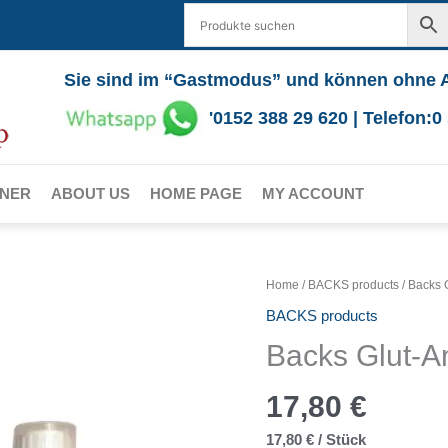
Sie sind im “Gastmodus” und können ohne 
'0152 388 29 620 | Telefon:
RNER
ABOUT US
HOME PAGE
MY ACCOUNT
Home
/
BACKS products
/ Backs 
BACKS products
Backs Glut-A
17,80
€
17,80
€
/
Stück