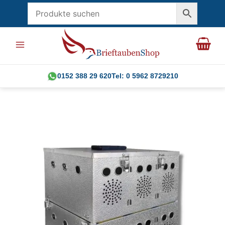
Zum
Inhalt
springen
0152 388 29 620
Tel: 0 5962 8729210