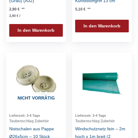
(Grau) (A32)
Kunststoffgriff 13 cm
2,90
€
**
5,10
€
**
2,90
€
/
In den Warenkorb
In den Warenkorb
NICHT VORRÄTIG
Lieferzeit:
3-4 Tage
Lieferzeit:
3-4 Tage
Taubenschlag Zubehör
Taubenschlag Zubehör
Nistschalen aus Pappe
Windschutznetz fein – 2m
Ø26x5cm – 10 Stück
hoch x 1m breit (2