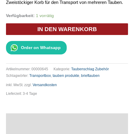
Zweistöckiger Korb für den Transport von mehreren Tauben.
Verfügbarkeit:
1 vorrätig
Taubentransportkorb
IN DEN WARENKORB
Aluminium-
Transportkorb
zweistöckig
Order on Whatsapp
6-
Fächer
Menge
Artikelnummer:
00000645
Kategorie:
Taubenschlag Zubehör
Schlagwörter:
Transportbox
,
tauben produkte
,
brieftauben
inkl. MwSt.
zzgl.
Versandkosten
Lieferzeit:
3-4 Tage
Beschreibung
Zusätzliche Informationen