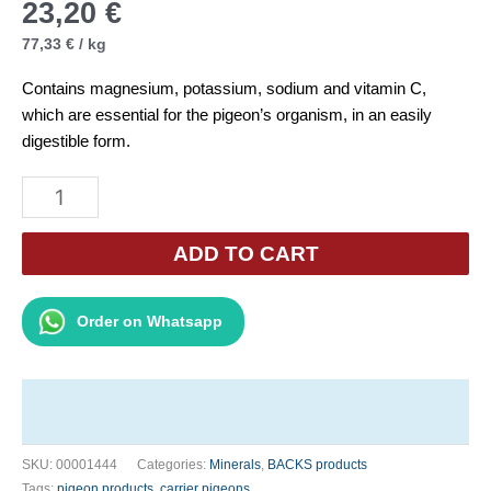
23,20
€
77,33
€
/
kg
Contains magnesium, potassium, sodium and vitamin C,
which are essential for the pigeon’s organism, in an easily
digestible form.
Backs
Magnesin
300g
ADD TO CART
quantity
Order on Whatsapp
SKU:
00001444
Categories:
Minerals
,
BACKS products
Tags:
pigeon products
,
carrier pigeons