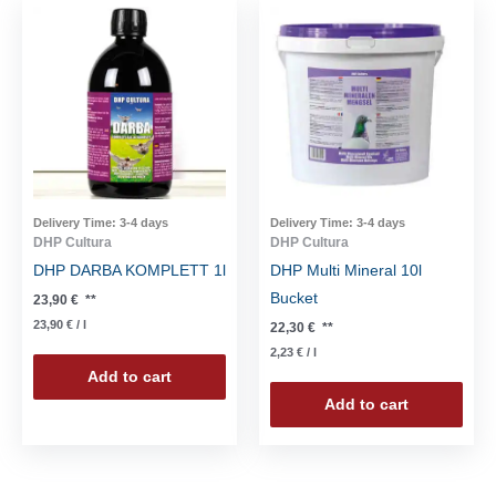
Delivery Time:
3-4 days
Delivery Time:
3-4 days
DHP Cultura
DHP Cultura
DHP DARBA KOMPLETT 1l
DHP Multi Mineral 10l
Bucket
23,90
€
**
23,90
€
/
l
22,30
€
**
2,23
€
/
l
Add to cart
Add to cart