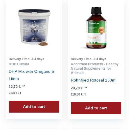
Delivery Time:
3-4 days
Delivery Time:
3-4 days
DHP Cultura
Rohnfried Products - Healthy
Natural Supplements for
DHP Mix with Oregano 5
Animals
Liters
Röhnfried Rotosal 250ml
12,70
€
**
29,70
€
**
2,54
€
/
l
118,80
€
/
l
Add to cart
Add to cart