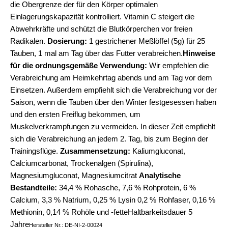
die Obergrenze der für den Körper optimalen
Einlagerungskapazität kontrolliert. Vitamin C steigert die
Abwehrkräfte und schützt die Blutkörperchen vor freien
Radikalen.
Dosierung:
1 gestrichener Meßlöffel (5g) für 25
Tauben, 1 mal am Tag über das Futter verabreichen.
Hinweise
für die ordnungsgemäße Verwendung:
Wir empfehlen die
Verabreichung am Heimkehrtag abends und am Tag vor dem
Einsetzen. Außerdem empfiehlt sich die Verabreichung vor der
Saison, wenn die Tauben über den Winter festgesessen haben
und den ersten Freiflug bekommen, um
Muskelverkrampfungen zu vermeiden. In dieser Zeit empfiehlt
sich die Verabreichung an jedem 2. Tag, bis zum Beginn der
Trainingsflüge.
Zusammensetzung:
Kaliumgluconat,
Calciumcarbonat, Trockenalgen (Spirulina),
Magnesiumgluconat, Magnesiumcitrat
Analytische
Bestandteile:
34,4 % Rohasche, 7,6 % Rohprotein, 6 %
Calcium, 3,3 % Natrium, 0,25 % Lysin 0,2 % Rohfaser, 0,16 %
Methionin, 0,14 % Rohöle und -fette
Haltbarkeitsdauer 5
Jahre
Hersteller Nr.: DE-NI-2-00024