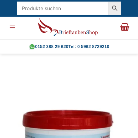
Skip
to
content
0152 388 29 620
Tel: 0 5962 8729210